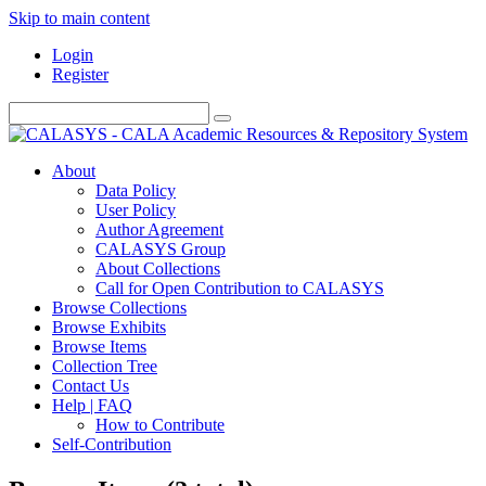
Skip to main content
Login
Register
About
Data Policy
User Policy
Author Agreement
CALASYS Group
About Collections
Call for Open Contribution to CALASYS
Browse Collections
Browse Exhibits
Browse Items
Collection Tree
Contact Us
Help | FAQ
How to Contribute
Self-Contribution