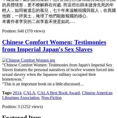
的具體情形，更不瞭解葬在何處. 而這些出師未捷身先死的年
輕人，如同被遺忘的孤兒，七十年來遠離祖國與親人，在異國
他鄉，一抔黃土，掩埋了他們殺敵報國的雄心.
本書作者李安的二叔李嘉禾便是如此.…
Position:
640
(
370
views)
Chinese Comfort Women: Testimonies
from Imperial Japan's Sex Slaves
"Chinese Comfort Women: Testimonies from Japan's Imperial Sex
Slaves features the personal narratives of twelve women forced into
sexual slavery when the Japanese military occupied their
hometowns."
"This is an important book on a little-discussed…
Tags:
2014
,
CALA
,
CALA Best Book Award
,
Chinese American
Librarians Association
,
Non-Fiction
Position:
3
(
1252
views)
Featured Item