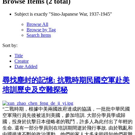
Browse Items (2 total)
Subject is exactly "Sino-Japanese War, 1937-1945"
Browse All
Browse by Tag
Search Items
Sort by:
Title
Creator
Date Added
尋找塵封的記憶: 抗戰時期民國空軍赴美
培訓歷史及空難探秘
“二戰時期，根據中美兩國政府達成的協議，一批批中華民國
空軍飛行員先後被送到美國，參加培訓. 大部分學員學成歸
國，投身於抗擊日本侵略者的戰鬥，許多人為此付出了年輕的
生命. 還有一部分學員則在培訓期間逝於飛行事故. 由於戰亂和
中國接連不斷的政治運動，他們的家人大多未能得知他們死難